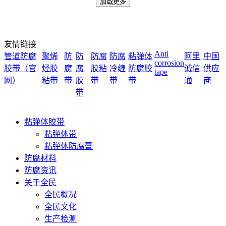
加载更多
友情链接
Anti
管道防腐
聚烯
防
防
防腐
防腐
粘弹体
阿里
中国
corrosion
胶带（官
烃胶
腐
腐
胶粘
冷缠
防腐胶
诚信
供应
tape
网）
粘带
带
胶
带
带
带
通
商
带
粘弹体胶带
粘弹体带
粘弹体防腐膏
防腐材料
防腐资讯
关于全民
全民概况
全民文化
生产检测