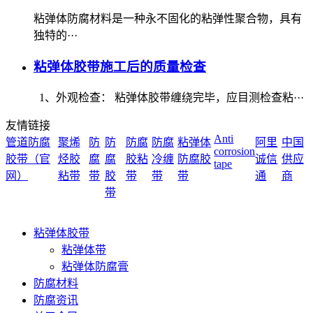
粘弹体防腐材料是一种永不固化的粘弹性聚合物，具有
独特的···
粘弹体胶带施工后的质量检查
1、外观检查： 粘弹体胶带缠绕完毕，应目测检查粘···
友情链接
Anti
管道防腐
聚烯
防
防
防腐
防腐
粘弹体
阿里
中国
corrosion
胶带（官
烃胶
腐
腐
胶粘
冷缠
防腐胶
诚信
供应
tape
网）
粘带
带
胶
带
带
带
通
商
带
粘弹体胶带
粘弹体带
粘弹体防腐膏
防腐材料
防腐资讯