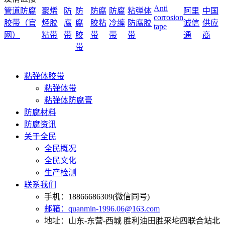
Anti
管道防腐
聚烯
防
防
防腐
防腐
粘弹体
阿里
中国
corrosion
胶带（官
烃胶
腐
腐
胶粘
冷缠
防腐胶
诚信
供应
tape
网）
粘带
带
胶
带
带
带
通
商
带
粘弹体胶带
粘弹体带
粘弹体防腐膏
防腐材料
防腐资讯
关于全民
全民概况
全民文化
生产检测
联系我们
手机：18866686309(微信同号)
邮箱：quanmin-1996.06@163.com
地址：山东-东营-西城 胜利油田胜采坨四联合站北