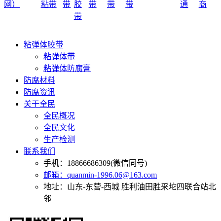
网）
粘带
带
胶
带
带
带
通
商
带
粘弹体胶带
粘弹体带
粘弹体防腐膏
防腐材料
防腐资讯
关于全民
全民概况
全民文化
生产检测
联系我们
手机：18866686309(微信同号)
邮箱：quanmin-1996.06@163.com
地址：山东-东营-西城 胜利油田胜采坨四联合站北
邻