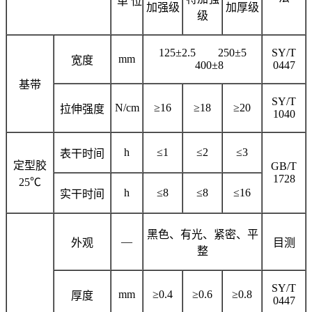
单 位
加强级
加厚级
级
125±2.5 250±5
SY/T
mm
宽度
400±8
0447
基带
SY/T
N/cm
≥16
≥18
≥20
拉伸强度
1040
h
≤1
≤2
≤3
表干时间
定型胶
GB/T
1728
25℃
h
≤8
≤8
≤16
实干时间
黑色、有光、紧密、平
—
外观
目测
整
SY/T
mm
≥0.4
≥0.6
≥0.8
厚度
0447