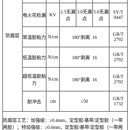
2.5无漏
3.0无漏
5.0无漏
SY/T
KV
电火花检漏
0447
点
点
点
GB/T
防腐层
N/cm
常温胶粘力
180°剥离 16
2792
GB/T
N/cm
低温胶粘力
180°剥离 16
2792
超低温胶粘
GB/T
N/cm
180°剥离 16
2792
力
GB/T
cm
≥50
耐冲击
1732
防腐层工艺：加强级：≥0.4mm，定型胶/基带/定型胶（一带
两胶）；特加强级：≥0.6mm，定型胶/基带/定型胶（一带两