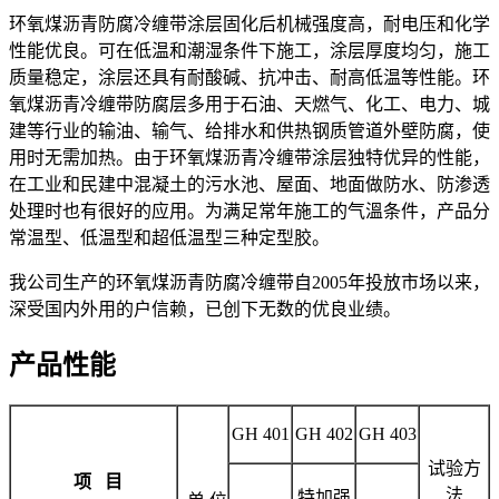
环氧煤沥青防腐冷缠带涂层固化后机械强度高，耐电压和化学
性能优良。可在低温和潮湿条件下施工，涂层厚度均匀，施工
质量稳定，涂层还具有耐酸碱、抗冲击、耐高低温等性能。环
氧煤沥青冷缠带防腐层多用于石油、天燃气、化工、电力、城
建等行业的输油、输气、给排水和供热钢质管道外壁防腐，使
用时无需加热。由于环氧煤沥青冷缠带涂层独特优异的性能，
在工业和民建中混凝土的污水池、屋面、地面做防水、防渗透
处理时也有很好的应用。为满足常年施工的气溫条件，产品分
常温型、低温型和超低温型三种定型胶。
我公司生产的环氧煤沥青防腐冷缠带自2005年投放市场以来，
深受国内外用的户信赖，已创下无数的优良业绩。
产品性能
GH 401
GH 402
GH 403
试验方
项 目
法
特加强