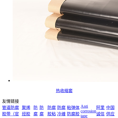
热收缩套
友情链接
Anti
管道防腐
聚烯
防
防
防腐
防腐
粘弹体
阿里
中国
corrosion
胶带（官
烃胶
腐
腐
胶粘
冷缠
防腐胶
诚信
供应
tape