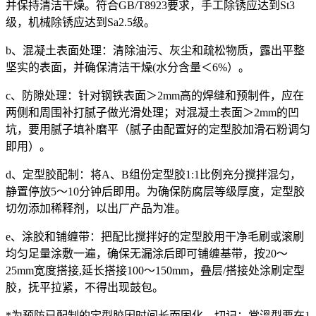
并保持清洁干燥。符合GB/T8923要求，手工除锈应达到St3
级，机械除锈应达到Sa2.5级。
b、混凝土表面处理：清除油污、灰尘和疏松物质，露出平整
坚实的表面，并确保清洁干燥(水分含量＜6%）。
c、防隙处理：针对钢铁表面＞2mm高的焊缝和预制件，应在
两侧和周围补打腻子做光滑处理；对混凝土表面＞2mm的凹
坑，要用腻子填补磨平（腻子由配置好的定型胶加滑石粉调匀
即用）。
d、定型胶配制：将A、B组份定型胶1:1比例充分搅拌混匀，
静置停放5～10分钟后即用。为确保防腐层等级厚度，定型胶
切勿添加稀释剂，以出厂产品为准。
e、涂胶和铺缠带：把配比搅拌好的定型胶用干净毛刷或滚刷
均匀足量涂敷一遍，确保无漏涂后即可铺缠基带，按20～
25mm宽度搭接,延长搭接100～150mm，叠层/搭接处涂刷定型
胶，抚平拉紧，不得出现鼓包。
*为预防已配制的定型胶因时间长而固化，切记：常溫型要在1