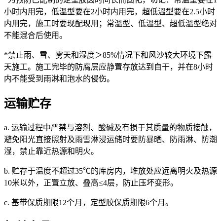
小时内用完，低溫型要在2小时内用完，超低溫型要在2.5小时
内用完，施工时要现配现用；常溫型、低溫型、超低溫型绝对
不能混合后使用。
*禁止雨、雪、雾天和湿度＞85%情况下和风沙较大环境下露
天施工。施工完毕的防腐层应静置存放达到自干，并在8小时
内不能受到雨淋和泡水的侵伤。
运输贮存
a. 运输过程中严禁与溶剂、酸碱及有损于其质量的物质接触，
避免阳光直接照射及雨雪淋浸运储时要防暴晒、防雨淋、防潮
湿，禁止靠近热源和明火。
b. 贮存于温度不超过35℃的库房内，堆放处应远离明火及热源
10米以外，正置立放、叠高≤4层，防止压坏变形。
c. 基带保质期限12个月，定型胶保质期限6个月。